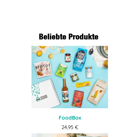
BEITRAG LESEN
Beliebte Produkte
FoodBox
24,95
€