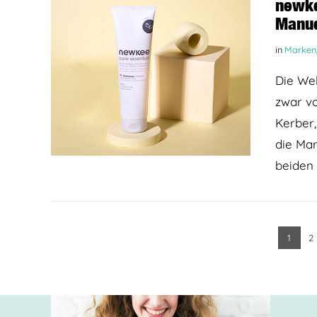
newke
Manue
in
Marken
Die We
zwar v
Kerber,
die Mar
BEITRAG LESEN
beiden 
1
2