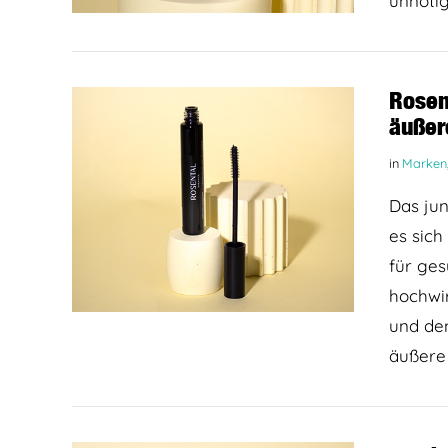
unnötig
BEITRAG LESEN
Rosen
äußer
in
Marken
Das ju
es sich
für ges
hochwir
und den
BEITRAG LESEN
äußere