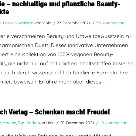
rie – nachhaltige und pflanzliche Beauty-
kte
n
,
Marken
,
Wellness
von Viola
22. Dezember 2024
33 Kommentare
ânerie verschmelzen Beauty und Umweltbewusstsein zu
harmonischen Duett. Dieses innovative Unternehmen
iert eine Kollektion von 100% veganen Beauty-
als, die nicht nur auf natürlichen Inhaltsstoffen basieren,
 auch durch wissenschaftlich fundierte Formeln ihre
mkeit beweisen. Erfahre mehr über dieses …
och Verlag – Schenken macht Freude!
e
,
Marken
,
Top-Marke
von Lidia
20. Dezember 2024
18 Kommentare
e die Welt von Pattloch, in der Kreativität und