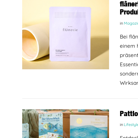
flâne
Produ
in
Magazi
Bei fl
einem 
präsent
Essenti
BEITRAG LESEN
sondern
Wirksa
Pattl
in
Lifestyl
Entdeck