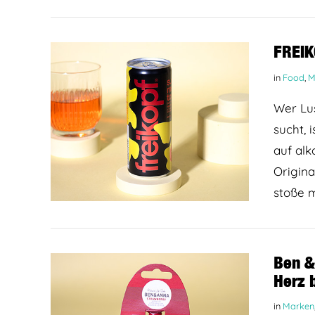
FREIK
in
Food
,
M
Wer Lus
sucht, 
auf alk
Origina
stoße 
BEITRAG LESEN
Ben &
Herz 
in
Marken