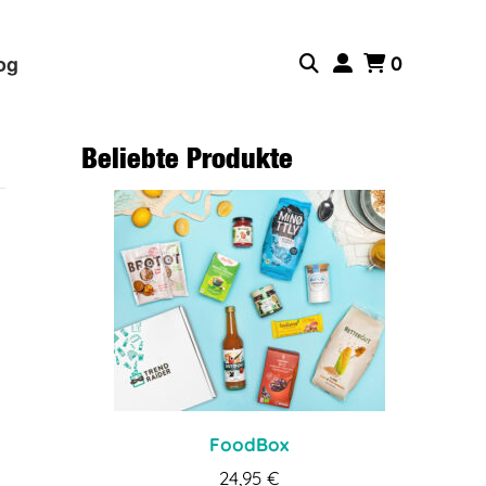
og
0
Beliebte Produkte
FoodBox
24,95
€