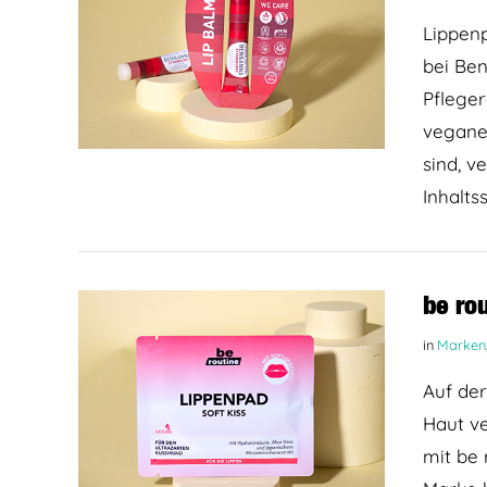
Lippenp
bei Ben
Pfleger
vegane 
sind, v
BEITRAG LESEN
Inhalts
be ro
in
Marken
Auf der
Haut v
mit be 