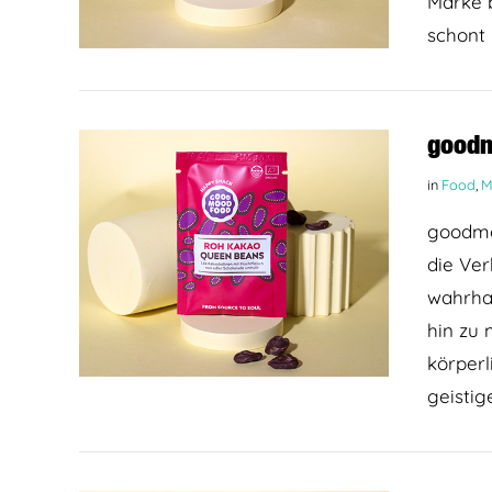
Marke b
BEITRAG LESEN
schont 
goodm
in
Food
,
M
goodmoo
die Ve
wahrhaf
hin zu 
körperl
geistig
BEITRAG LESEN