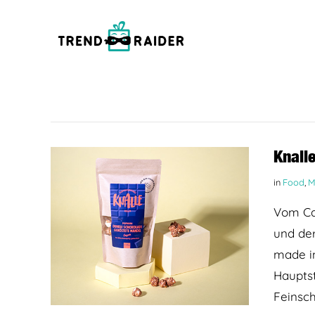
Knall
in
Food
,
M
Vom Caf
und der
made in
Haupts
Feinsch