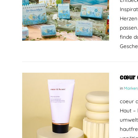
Inspira
Herzen
passen.
BEITRAG LESEN
finde d
Gesche
cœur 
in
Marken
coeur d
Haut – 
umweltf
hautfre