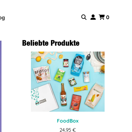
og
0
Beliebte Produkte
FoodBox
24,95
€