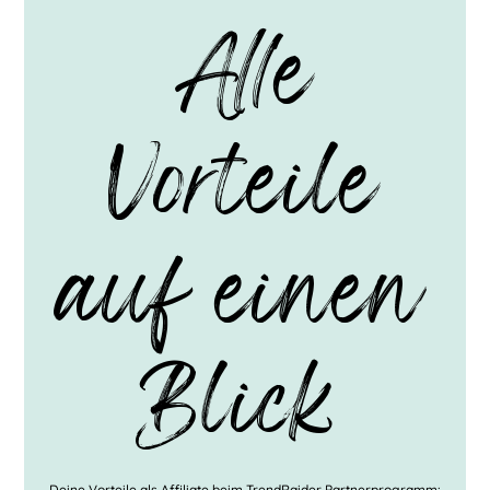
Alle
Vorteile
auf einen
Blick
Deine Vorteile als Affiliate beim TrendRaider Partnerprogramm: