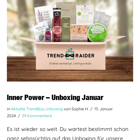
BEITRAG LESEN
Inner Power – Unboxing Januar
in
Aktuelle TrendBox
,
Unboxing
von Sophie H.
15. Januar
2024
39 Kommentare
Es ist wieder so weit. Du wartest bestimmt schon
ganz sehnsüchtig auf das Unboxing für unsere