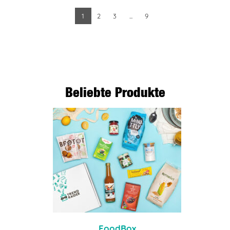
1
2
3
...
9
BEITRAG LESEN
Beliebte Produkte
FoodBox