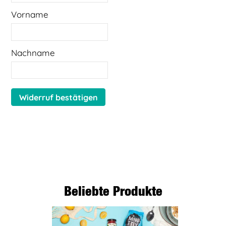
E-
Vorname
Mail
(Wiederholung)
*
Nachname
Widerruf bestätigen
Beliebte Produkte