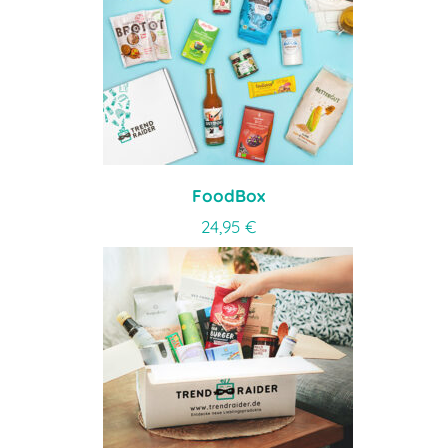
FoodBox
24,95
€