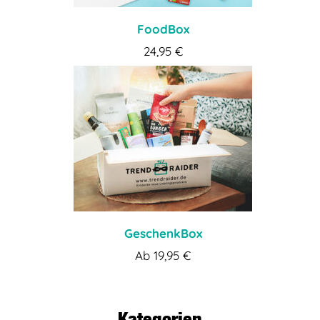
FoodBox
24,95
€
GeschenkBox
Ab
19,95
€
Kategorien