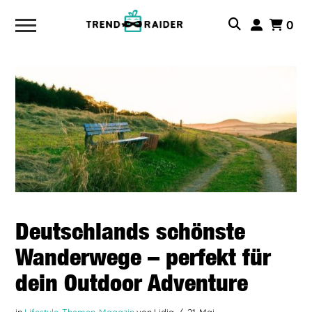
0
Deutschlands schönste
Wanderwege – perfekt für
dein Outdoor Adventure
in
Lifestyle-Themen
,
Magazin
von Lidia
21. Mai