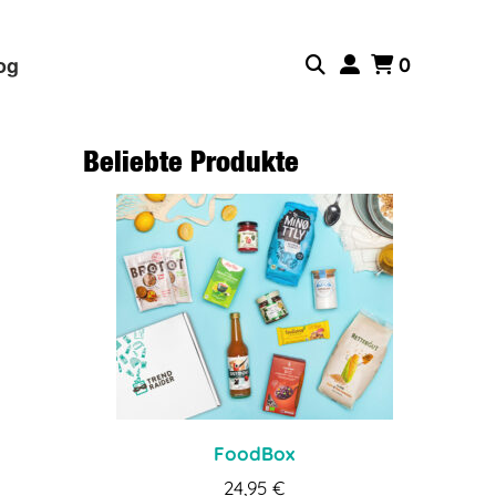
og
0
Beliebte Produkte
FoodBox
24,95
€