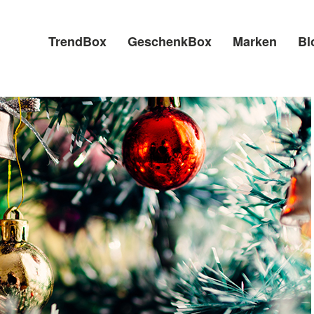
TrendBox
GeschenkBox
Marken
Bl