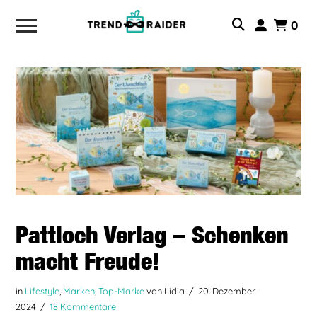
0
Pattloch Verlag – Schenken
macht Freude!
in
Lifestyle
,
Marken
,
Top-Marke
von Lidia
20. Dezember
2024
18 Kommentare