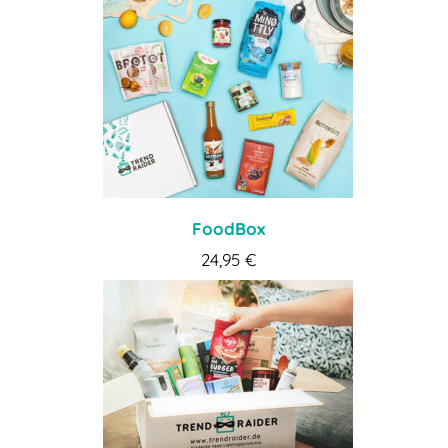
FoodBox
24,95
€