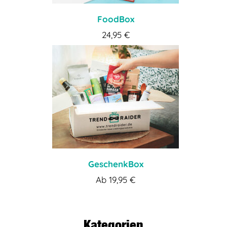
FoodBox
24,95
€
GeschenkBox
Ab
19,95
€
Kategorien