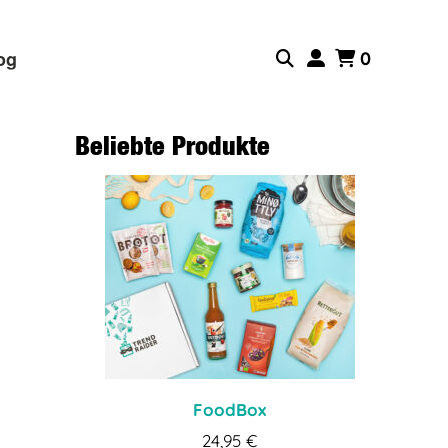
og
0
Beliebte Produkte
FoodBox
24,95
€