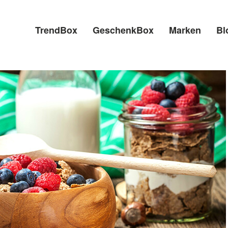
TrendBox
GeschenkBox
Marken
Bl