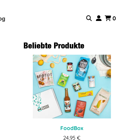
og
0
Beliebte Produkte
FoodBox
24,95
€