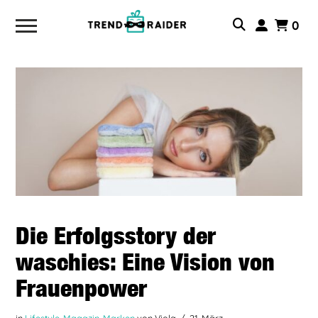
0
Die Erfolgsstory der
waschies: Eine Vision von
Frauenpower
in
Lifestyle
,
Magazin
,
Marken
von Viola
21. März