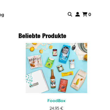
og
0
Beliebte Produkte
FoodBox
24,95
€