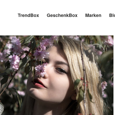
TrendBox
GeschenkBox
Marken
Bl