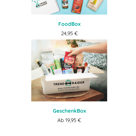
FoodBox
24,95
€
GeschenkBox
Ab
19,95
€