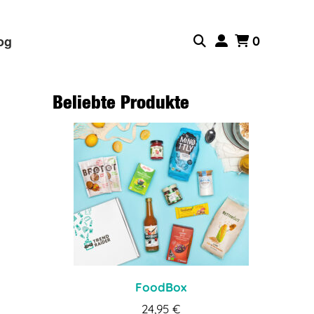
og
0
Beliebte Produkte
FoodBox
24,95
€