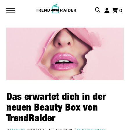
0
Das erwartet dich in der
neuen Beauty Box von
TrendRaider
in
Magazin
von Yannick
3. April 2018
59 Kommentare