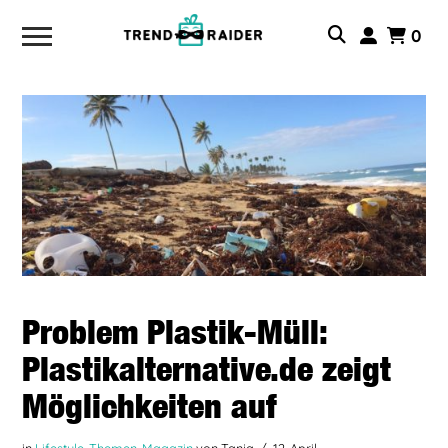
0
Problem Plastik-Müll:
Plastikalternative.de zeigt
Möglichkeiten auf
in
Lifestyle-Themen
,
Magazin
von Tanja
12. April