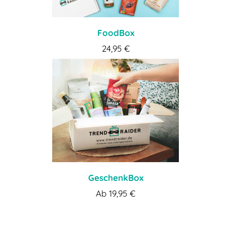
FoodBox
24,95
€
GeschenkBox
Ab
19,95
€