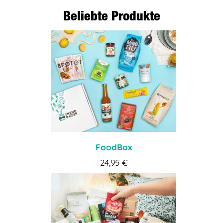
Beliebte Produkte
FoodBox
24,95
€