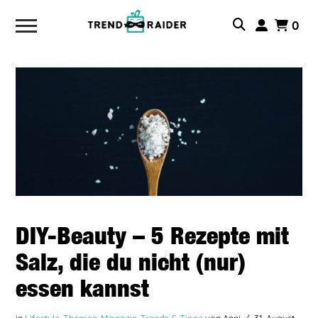
0
DIY-Beauty – 5 Rezepte mit
Salz, die du nicht (nur)
essen kannst
in
Lifestyle-Themen
,
Magazin
,
Trends & Tipps
von Anni
31. August