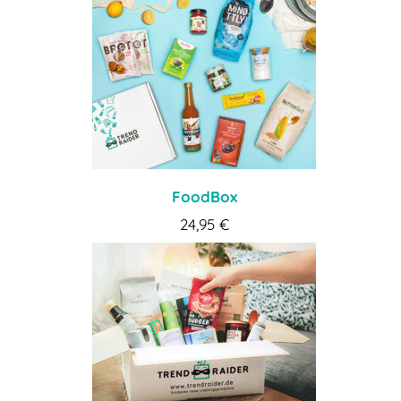
FoodBox
24,95
€