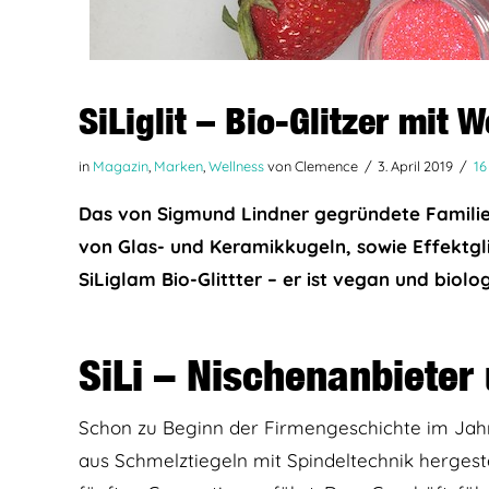
SiLiglit – Bio-Glitzer mit 
in
Magazin
,
Marken
,
Wellness
von Clemence
3. April 2019
1
Das von Sigmund Lindner gegründete Familien
von Glas- und Keramikkugeln, sowie Effektglit
SiLiglam Bio-Glittter – er ist vegan und biol
SiLi – Nischenanbiete
Schon zu Beginn der Firmengeschichte im Jahre
aus Schmelztiegeln mit Spindeltechnik hergestel