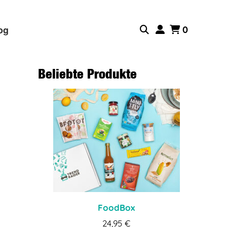
og
0
Beliebte Produkte
FoodBox
24,95
€