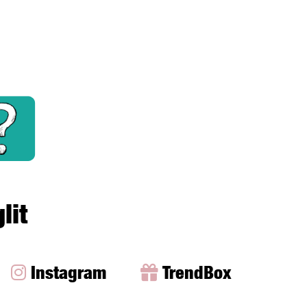
lit
Instagram
TrendBox