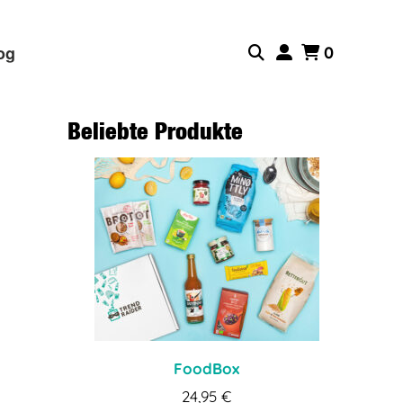
og
0
Beliebte Produkte
FoodBox
24,95
€