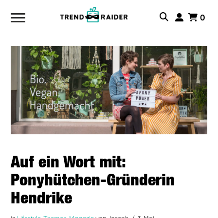
0
Auf ein Wort mit:
Ponyhütchen-Gründerin
Hendrike
in
Lifestyle-Themen
,
Magazin
von Joseph
3. Mai