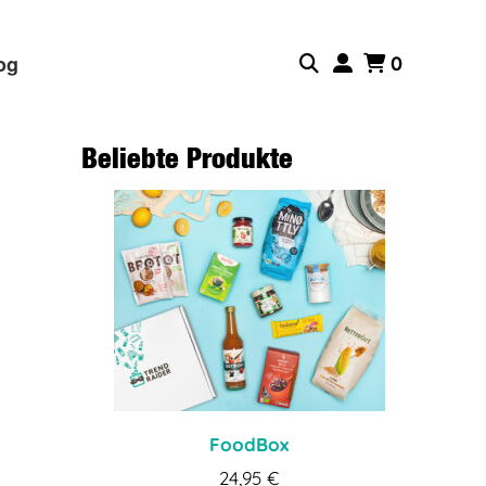
og
0
Beliebte Produkte
FoodBox
24,95
€