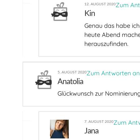
Zum Ant
12. AUGUST 2020
Kin
Genau das habe ich 
heute Abend machen
herauszufinden.
Zum Antworten a
5. AUGUST 2020
Anatolia
Glückwunsch zur Nominierung, 
Zum Ant
7. AUGUST 2020
Jana