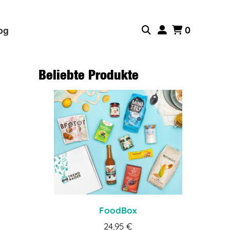
og
0
Beliebte Produkte
FoodBox
24,95
€