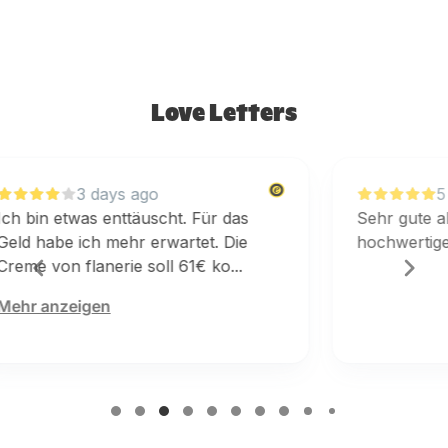
Love Letters
5 days ago
Sehr gute abwechslungsreiche
hochwertige Produkte
m
F
Page 3 of 60